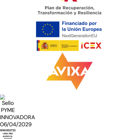
B98302722
LYNX PRO
AUDIO SL