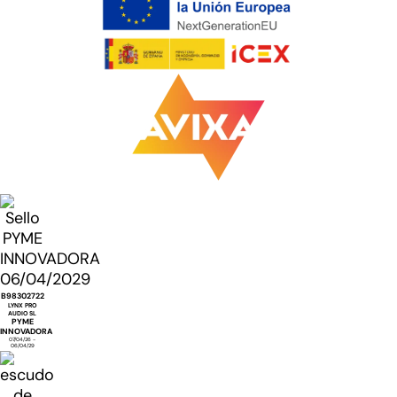
B98302722
LYNX PRO
AUDIO SL
PYME
INNOVADORA
07/04/26 -
06/04/29