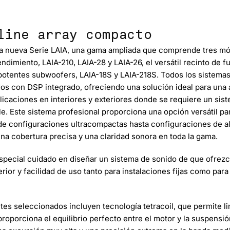
line array compacto
a nueva
Serie LAIA,
una gama ampliada que comprende tres mód
endimiento, LAIA-210, LAIA-28 y LAIA-26, el versátil recinto de f
potentes subwoofers, LAIA-18S y LAIA-218S. Todos los sistema
dos con
DSP integrado
, ofreciendo una solución ideal para una 
licaciones en interiores y exteriores donde se requiere un si
ble. Este sistema profesional proporciona una opción versátil pa
e configuraciones ultracompactas hasta configuraciones de al
na cobertura precisa y una claridad sonora en toda la gama.
special cuidado en diseñar un sistema de sonido de que ofrezc
rior y facilidad de uso tanto para instalaciones fijas como para
s seleccionados incluyen tecnología tetracoil, que permite lin
roporciona el equilibrio perfecto entre el motor y la suspensión 