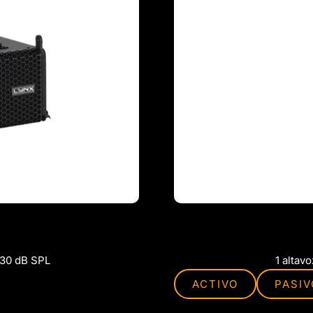
 130 dB SPL
1 altav
ACTIVO
PASIV