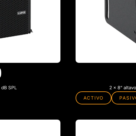
0
8 dB SPL
2 x 8“ altav
ACTIVO
PASIV