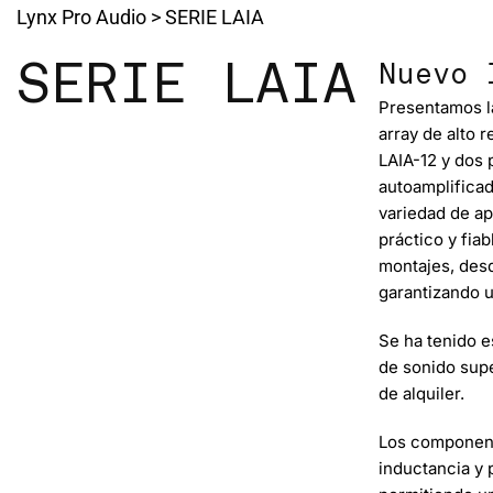
Lynx Pro Audio
>
SERIE LAIA
SERIE LAIA
Nuevo 
Presentamos l
array de alto r
LAIA-12 y dos 
autoamplifica
variedad de ap
práctico y fia
montajes, desd
garantizando u
Se ha tenido e
de sonido supe
de alquiler.
Los componente
inductancia y p