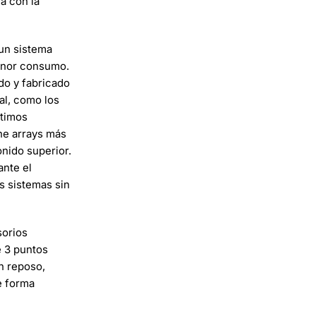
a con la
 un sistema
menor consumo.
do y fabricado
al, como los
ltimos
ne arrays más
nido superior.
nte el
os sistemas sin
sorios
e 3 puntos
n reposo,
e forma