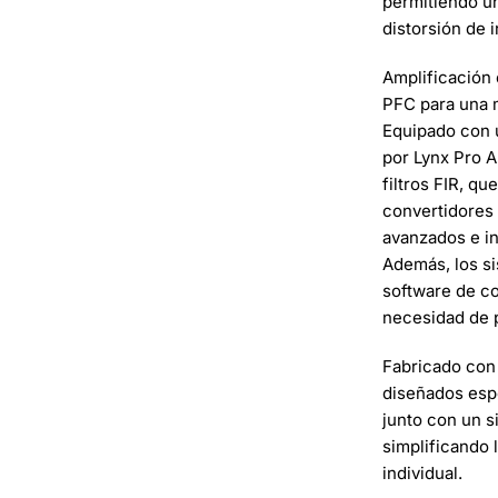
permitiendo un
distorsión de 
Amplificación 
PFC para una m
Equipado con 
por Lynx Pro A
filtros FIR, q
convertidores 
avanzados e in
Además, los si
software de c
necesidad de 
Fabricado con 
diseñados espe
junto con un s
simplificando 
individual.