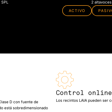
B SPL
2 altavoces
ACTIVO
PASIV
Control online
Los recintos LAIA pueden ser c
Clase D con fuente de
ado está sobredimensionado