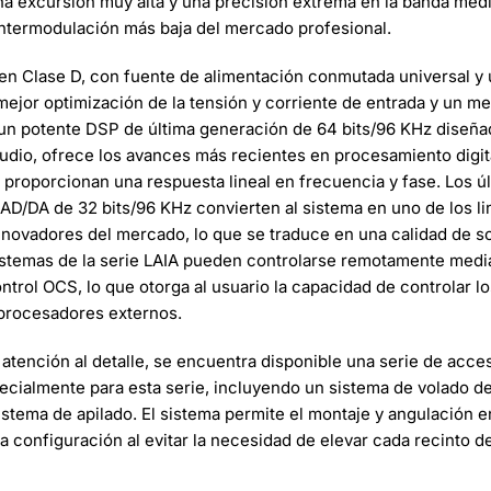
a excursión muy alta y una precisión extrema en la banda medi
intermodulación más baja del mercado profesional.
en Clase D
, con fuente de alimentación conmutada universal y
ejor optimización de la tensión y corriente de entrada y un 
un potente DSP de última generación de 64 bits/96 KHz diseña
udio, ofrece los avances más recientes en procesamiento digit
ue proporcionan una respuesta lineal en frecuencia y fase. Los ú
AD/DA de 32 bits/96 KHz convierten al sistema en uno de los li
novadores del mercado, lo que se traduce en una calidad de so
stemas de la serie LAIA pueden controlarse remotamente media
ontrol
OCS
, lo que otorga al usuario la capacidad de controlar l
procesadores externos.
atención al detalle, se encuentra disponible una serie de acce
cialmente para esta serie, incluyendo un sistema de volado d
istema de apilado. El sistema permite el montaje y angulación e
la configuración al evitar la necesidad de elevar cada recinto d