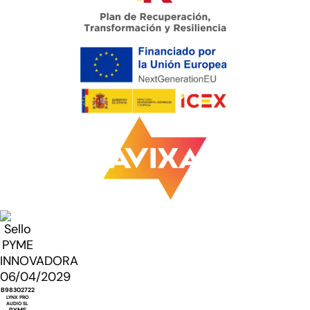
B98302722
LYNX PRO
AUDIO SL
PYME