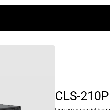
CLS-210P
Line array coaxial biam