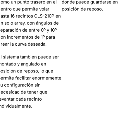
como un punto trasero en el
donde puede guardarse en
centro que permite volar
posición de reposo.
hasta 16 recintos CLS-210P en
un solo array, con ángulos de
separación de entre 0º y 10º
con incrementos de 1º para
crear la curva deseada.
El sistema también puede ser
montado y angulado en
posición de reposo, lo que
permite facilitar enormemente
su configuración sin
necesidad de tener que
levantar cada recinto
individualmente.