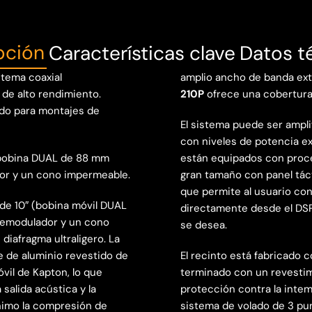
pción
Características clave
Datos t
stema coaxial
amplio ancho de banda exte
 de alto rendimiento.
210P
ofrece una cobertura 
do para montajes de
El sistema puede ser ampli
con niveles de potencia ex
 (bobina DUAL de 88 mm
están equipados con proces
dor y un cono impermeable.
gran tamaño con panel táct
que permite al usuario con
 de 10″ (bobina móvil DUAL
directamente desde el DSP,
 demodulador y un cono
se desea.
diafragma ultraligero. La
e de aluminio revestido de
El recinto está fabricado
vil de Kapton, lo que
terminado con un revestim
 salida acústica y la
protección contra la intem
ínimo la compresión de
sistema de volado de 3 pu