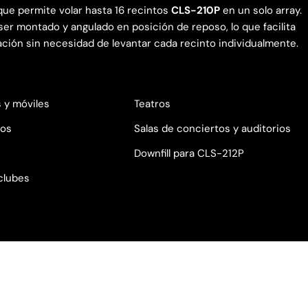
 que permite volar hasta 16 recintos
CLS-210P
en un solo array.
er montado y angulado en posición de reposo, lo que facilita
ión sin necesidad de levantar cada recinto individualmente.
s y móviles
Teatros
vos
Salas de conciertos y auditorios
Downfill para CLS-212P
clubes