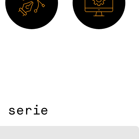
Dibujo 2D
Software
 serie