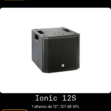
Ionic 12S
1 altavoz de 12”, 127 dB SPL