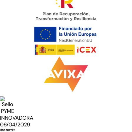
B98302722