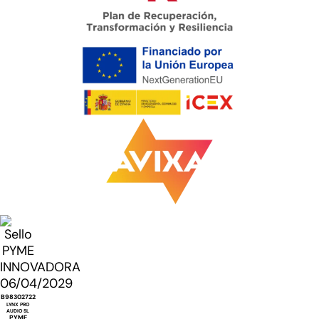
B98302722
LYNX PRO
AUDIO SL
PYME