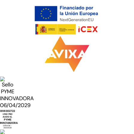
B98302722
LYNX PRO
AUDIO SL
PYME
INNOVADORA
07/04/26 -
06/04/29