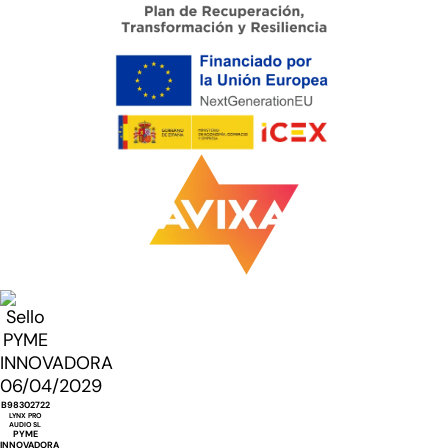
B98302722
LYNX PRO
AUDIO SL
PYME
INNOVADORA