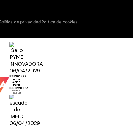
Política de privacidad
Política de cookies
B98302722
LYNX PRO
AUDIO SL
PYME
INNOVADORA
07/04/26 -
06/04/29