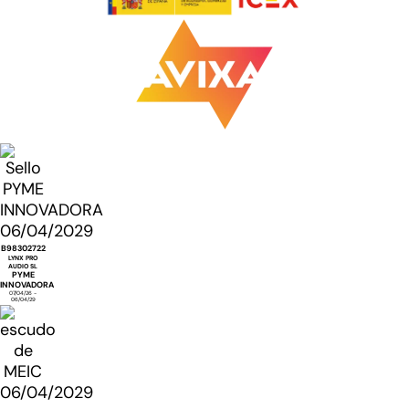
B98302722
LYNX PRO
AUDIO SL
PYME
INNOVADORA
07/04/26 -
06/04/29