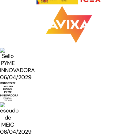
B98302722
LYNX PRO
AUDIO SL
PYME
INNOVADORA
07/04/26 -
06/04/29