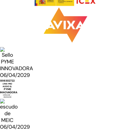
B98302722
LYNX PRO
AUDIO SL
PYME
INNOVADORA
07/04/26 -
06/04/29