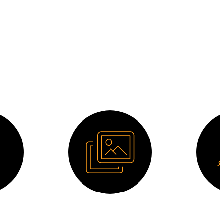
Descargas
o
Imagen HD
D