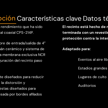
pción
Características clave
Datos t
 rendimiento que ha sido
El recinto está hecho de
al coaxial CPS-214P.
terminada con un revesti
protección contra la inte
bre de entrada/salida de 4″
mán cerámico y sistema de
Adaptado para:
 una membrana exclusiva NCR
Eventos al aire li
guración del recinto paso
Estadios grandes
te diseñados para reducir
Lugares de culto
la distorsión y
Auditorios
 estas diseñados para
ausada por bordes afilados