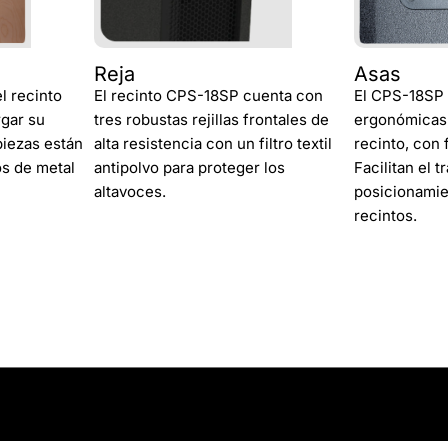
Reja
Asas
l recinto
El recinto CPS-18SP cuenta con
El CPS-18SP 
rgar su
tres robustas rejillas frontales de
ergonómicas,
piezas están
alta resistencia con un filtro textil
recinto, con 
s de metal
antipolvo para proteger los
Facilitan el t
altavoces.
posicionamie
recintos.