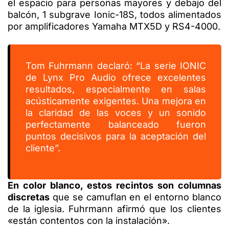
el espacio para personas mayores y debajo del
balcón, 1 subgrave Ionic-18S, todos alimentados
por amplificadores Yamaha MTX5D y RS4-4000.
Tom Fuhrmann declaró: “La serie IONIC
de Lynx Pro Audio ofrece excelentes
resultados, especialmente en salas
acústicamente exigentes. Una mejora en
la claridad de las voces y un sonido
perfectamente balanceado fueron
puntos decisivos para la aceptación del
cliente”.
En color blanco, estos recintos son columnas
discretas
que se camuflan en el entorno blanco
de la iglesia. Fuhrmann afirmó que los clientes
«están contentos con la instalación».