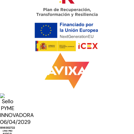
B98302722
LYNX PRO
AUDIO SL