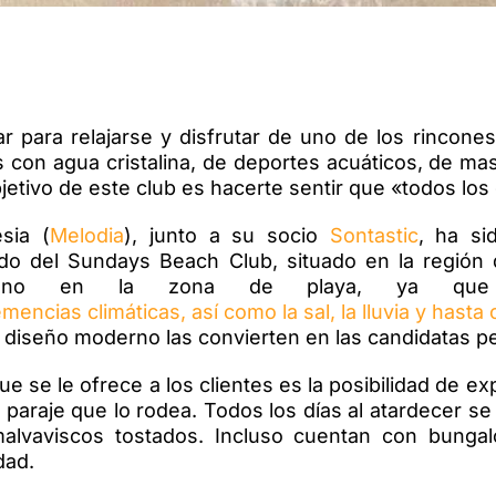
 para relajarse y disfrutar de uno de los rincones
s con agua cristalina, de deportes acuáticos, de ma
bjetivo de este club es hacerte sentir que «todos lo
sia (
Melodia
), junto a su socio
Sontastic
, ha si
ido del Sundays Beach Club, situado en la región
Juno en la zona de playa, ya que 
emencias climáticas, así como la sal, la lluvia y has
 diseño moderno las convierten en las candidatas pe
e se le ofrece a los clientes es la posibilidad de ex
l paraje que lo rodea. Todos los días al atardecer s
malvaviscos tostados. Incluso cuentan con bunga
dad.