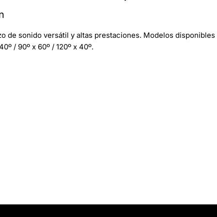
n
o de sonido versátil y altas prestaciones. Modelos disponibles
40º / 90º x 60º / 120º x 40º.