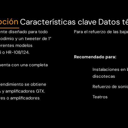
pción
Características clave
Datos t
mente diseñado para todo
Para el refuerzo de las ba
eodimio y un tweeter de 1”
ferentes modelos
6 o HR-108/124.
Recomendado para:
 cuenta con una completa
Instalaciones en 
discotecas
 rendimiento se obtiene
Refuerzo de soni
 y amplificadores GTX.
Teatros
res o amplificadores