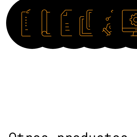
Ficha
Catálogo
Manual
Imagen
Dibujo
Softwar
técnica
HD
2D