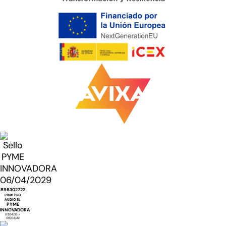
B98302722
LYNX PRO
AUDIO SL
PYME
INNOVADORA
07/04/26 -
06/04/29