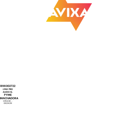
B98302722
LYNX PRO
AUDIO SL
PYME
INNOVADORA
07/04/26 -
06/04/29