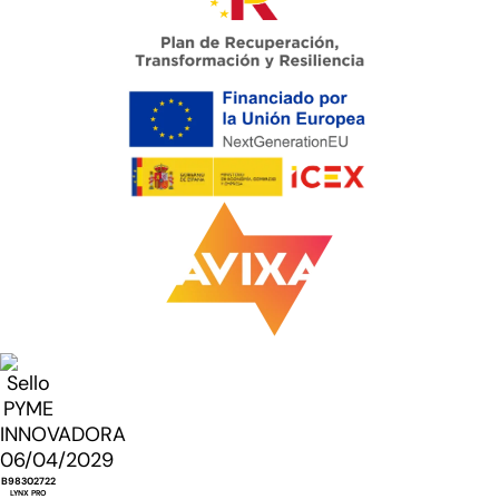
B98302722
LYNX PRO