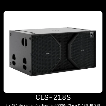
CLS-218S
2 x 18″, de radiación directa, 6000W Clase D, 136 dB SPL